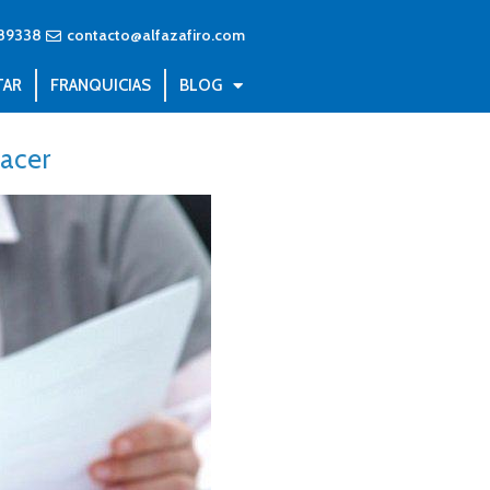
89338
contacto@alfazafiro.com
TAR
FRANQUICIAS
BLOG
hacer