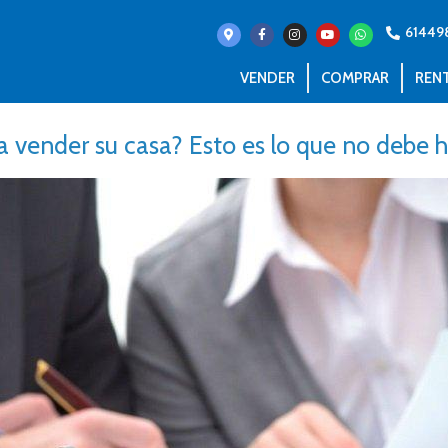
61449
VENDER
COMPRAR
REN
a vender su casa? Esto es lo que no debe 