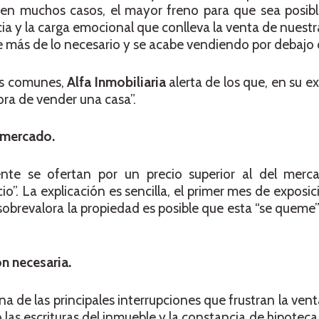
 en muchos casos, el mayor freno para que sea posibl
ncia y la carga emocional que conlleva la venta de nuestr
 más de lo necesario y se acabe vendiendo por debajo d
más comunes,
Alfa Inmobiliaria
alerta de los que, en su e
ora de vender una casa”.
l mercado.
mente se ofertan por un precio superior al del merc
o”. La explicación es sencilla, el primer mes de exposi
sobrevalora la propiedad es posible que esta “se queme” 
n necesaria.
a de las principales interrupciones que frustran la vent
s escrituras del inmueble y la constancia de hipoteca (s