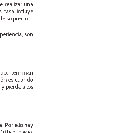
e realizar una
a casa, influye
e su precio.
xperiencia, son
ado, terminan
ción es cuando
y pierda a los
a. Por ello hay
i la hubiera),