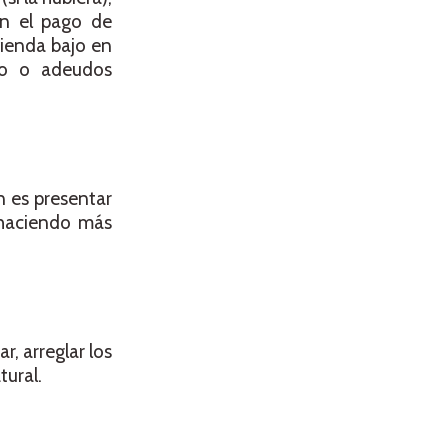
on el pago de
vienda bajo en
to o adeudos
n es presentar
y haciendo más
, arreglar los
tural.