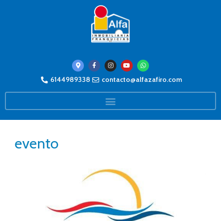
6144989338
contacto@alfazafiro.com
evento