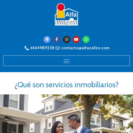
6144989338
contacto@alfazafiro.com
¿Qué son servicios inmobiliarios?