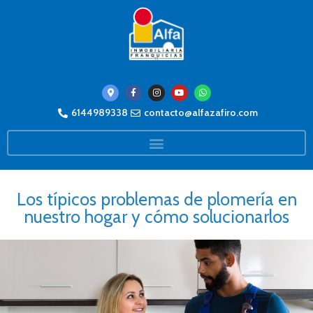
6144989338
contacto@alfazafiro.com
Los típicos problemas de plomería en
nuestro hogar y cómo solucionarlos