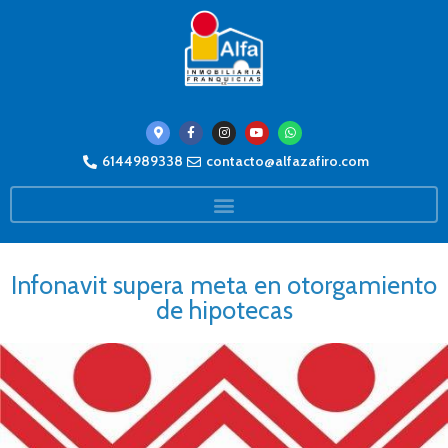
6144989338
contacto@alfazafiro.com
Infonavit supera meta en otorgamiento
de hipotecas