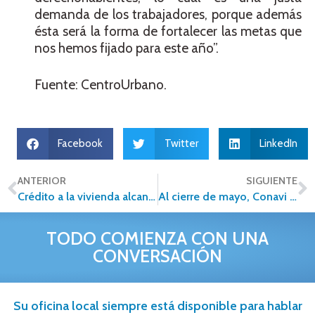
demanda de los trabajadores, porque además
ésta será la forma de fortalecer las metas que
nos hemos fijado para este año”.
Fuente: CentroUrbano.
Facebook
Twitter
LinkedIn
ANTERIOR
SIGUIENTE
Crédito a la vivienda alcanzó acumulado de 89 mmdp
Al cierre de mayo, Conavi dispersó 1.9 mmdp en subsidios
TODO COMIENZA CON UNA
CONVERSACIÓN
Su oficina local siempre está disponible para hablar