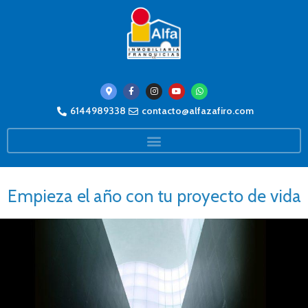
6144989338
contacto@alfazafiro.com
Empieza el año con tu proyecto de vida