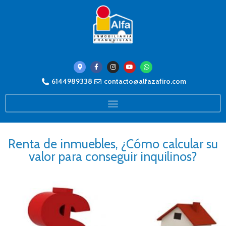
6144989338
contacto@alfazafiro.com
Renta de inmuebles, ¿Cómo calcular su
valor para conseguir inquilinos?